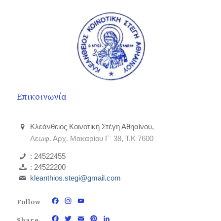
Επικοινωνία
Κλεάνθειος Κοινοτική Στέγη Αθηαίνου,
Λεωφ. Αρχ. Μακαρίου Γ΄ 38, Τ.Κ 7600
: 24522455
: 24522200
kleanthios.stegi@gmail.com
Follow
Facebook
Instagram
YouTube
Channel
Share
Facebook
Twitter
Email
Pinterest
LinkedIn