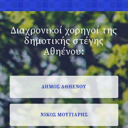
Διαχρονικοί χορηγοί της
δημοτικής στέγης
Αθηένου:
ΔΗΜΟΣ ΑΘΗΕNOΥ
ΝΙΚΟΣ ΜΟΥΓΙΑΡΗΣ