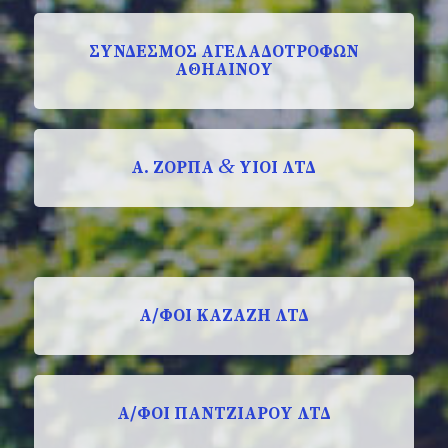
ΣΥΝΔΕΣΜΟΣ ΑΓΕΛΑΔΟΤΡΟΦΩΝ
ΑΘΗΑΙΝΟΥ
&
Α. ΖΟΡΠΑ
ΥΙΟΙ ΛΤΔ
Α/ΦΟΙ ΚΑΖΑΖΗ ΛΤΔ
Α/ΦΟΙ ΠΑΝΤΖΙΑΡΟΥ ΛΤΔ