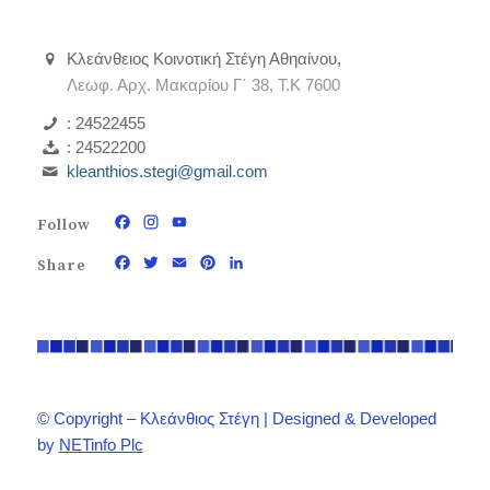
Κλεάνθειος Κοινοτική Στέγη Αθηαίνου,
Λεωφ. Αρχ. Μακαρίου Γ΄ 38, Τ.Κ 7600
: 24522455
: 24522200
kleanthios.stegi@gmail.com
Follow
Facebook
Instagram
YouTube
Channel
Share
Facebook
Twitter
Email
Pinterest
LinkedIn
© Copyright – Κλεάνθιος Στέγη | Designed & Developed
by
NETinfo Plc