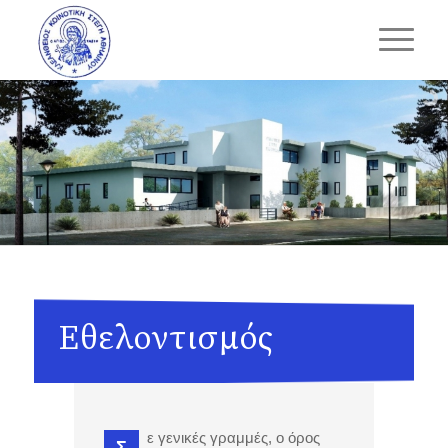
Εθελοντισμός
ε γενικές γραμμές, ο όρος
Σ