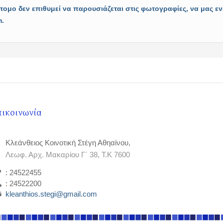
ομο δεν επιθυμεί να παρουσιάζεται στις φωτογραφίες, να μας 
m
.
πικοινωνία
Κλεάνθειος Κοινοτική Στέγη Αθηαίνου,
Λεωφ. Αρχ. Μακαρίου Γ΄ 38, Τ.Κ 7600
: 24522455
: 24522200
kleanthios.stegi@gmail.com